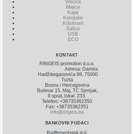
Vrećice
Majice
Kape
Kemijske
Kišobrani
Šalice
USB
ECO
KONTAKT
RINGEIS promotion d.o.o.
Adresa: Damira
Hadžibeganovića 88, 75000
Tuzla
Bosna i Hercegovina
Bulevar 15. Maj, TC Sjenjak,
II sprat, lokal. 233.
Telefon: +38735362350
Fax: +38735362351
info@ringeis.ba
BANKOVNI PODACI
Raiffeisenbank d.d.