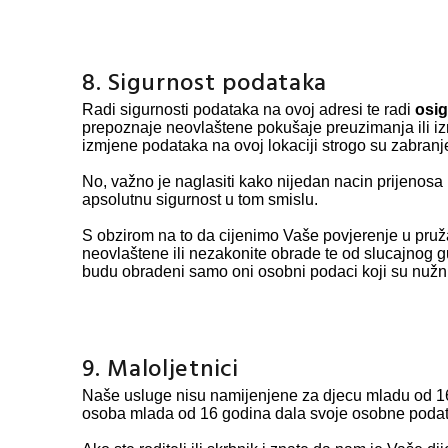
8. Sigurnost podataka
Radi sigurnosti podataka na ovoj adresi te radi
osig
prepoznaje neovlaštene pokušaje preuzimanja ili izmj
izmjene podataka na ovoj lokaciji strogo su zabranj
No, važno je naglasiti kako nijedan nacin prijenosa
apsolutnu sigurnost u tom smislu.
S obzirom na to da cijenimo Vaše povjerenje u pruža
neovlaštene ili nezakonite obrade te od slucajnog g
budu obradeni samo oni osobni podaci koji su nužni
9. Maloljetnici
Naše usluge nisu namijenjene za djecu mladu od 16
osoba mlada od 16 godina dala svoje osobne poda