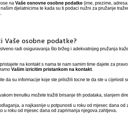
nose na
Vaše osnovne osobne podatke
(ime, prezime, adresa, 
 s našim djelatnicima te kada su ti podaci nužni za pružanje tra
.
titi Vaše osobne podatke?
tveno radi osiguravanja što bržeg i adekvatnijeg pružanja traže
 pristajete na kontakt s nama te nam samim time dajete za prav
atramo
Vašim izricitim pristankom na kontakt
.
 da su informacije koje ste priložili tocne te da ste u cijelosti 
 svakom trenutku možete tražiti brisanje tih podataka, slanjem d
odlaganja, a najkasnije u potpunosti u roku od mjesec dana od 
 to u roku od mjesec dana od zaprimanja njegova zahtjeva.