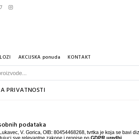
LOZI
AKCIJSKA ponuda
KONTAKT
KA PRIVATNOSTI
 osobnih podataka
 Lukavec, V. Gorica, OIB: 80454468268, tvrtka je koja se bavi di
štujuci sve relevantne zakone i propise po
GDPR uredbi
.