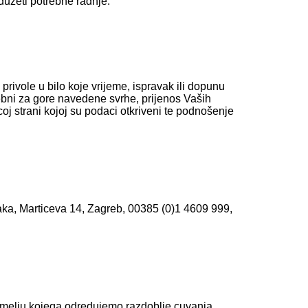
duzeti potrebne radnje.
 privole u bilo koje vrijeme, ispravak ili dopunu
rebni za gore navedene svrhe, prijenos Vaših
oj strani kojoj su podaci otkriveni te podnošenje
aka, Marticeva 14, Zagreb, 00385 (0)1 4609 999,
 temelju kojega odredujemo razdoblje cuvanja