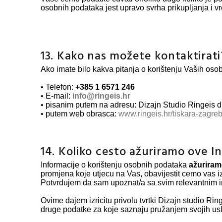
osobnih podataka jest upravo svrha prikupljanja i 
13. Kako nas možete kontaktirati
Ako imate bilo kakva pitanja o korištenju Vaših oso
• Telefon:
+385 1 6571 246
• E-mail:
info@
ringeis.hr
• pisanim putem na adresu: Dizajn Studio Ringeis d.
• putem web obrasca:
www.ringeis.hr/tiskara-zagreb/
14. Koliko cesto ažuriramo ove I
Informacije o korištenju osobnih podataka
ažurira
promjena koje utjecu na Vas, obavijestit cemo vas i
Potvrdujem da sam upoznat/a sa svim relevantnim inf
Ovime dajem izricitu privolu tvrtki Dizajn studio Ri
druge podatke za koje saznaju pružanjem svojih us