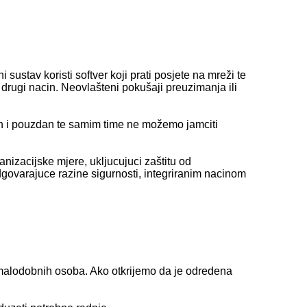
i sustav koristi softver koji prati posjete na mreži te
 drugi nacin. Neovlašteni pokušaji preuzimanja ili
ran i pouzdan te samim time ne možemo jamciti
nizacijske mjere, ukljucujuci zaštitu od
dgovarajuce razine sigurnosti, integriranim nacinom
malodobnih osoba. Ako otkrijemo da je odredena