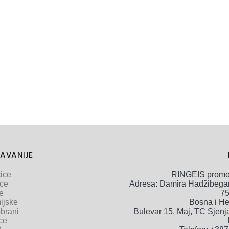
AVANIJE
ice
RINGEIS promot
ice
Adresa: Damira Hadžibega
e
75
ijske
Bosna i H
brani
Bulevar 15. Maj, TC Sjenjak
ce