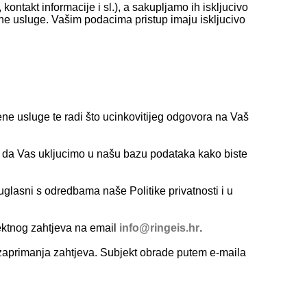
kontakt informacije i sl.), a sakupljamo ih iskljucivo
žene usluge. Vašim podacima pristup imaju iskljucivo
ne usluge te radi što ucinkovitijeg odgovora na Vaš
o da Vas ukljucimo u našu bazu podataka kako biste
suglasni s odredbama naše Politike privatnosti i u
irektnog zahtjeva na email
info@
ringeis.hr
.
zaprimanja zahtjeva. Subjekt obrade putem e-maila