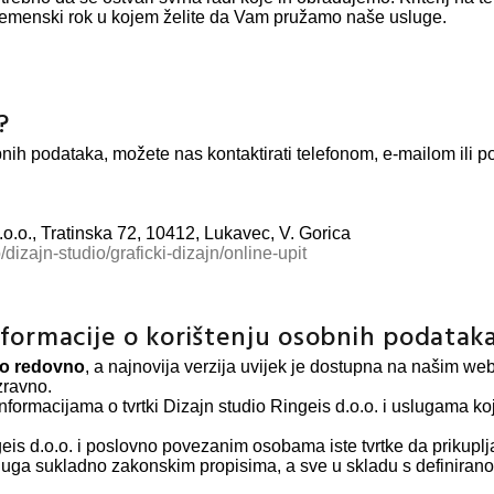
vremenski rok u kojem želite da Vam pružamo naše usluge.
?
bnih podataka, možete nas kontaktirati telefonom, e-mailom ili p
o.o., Tratinska 72, 10412, Lukavec, V. Gorica
dizajn-studio/graficki-dizajn/online-upit
nformacije o korištenju osobnih podatak
mo redovno
, a najnovija verzija uvijek je dostupna na našim we
zravno.
ormacijama o tvrtki Dizajn studio Ringeis d.o.o. i uslugama ko
ngeis d.o.o. i poslovno povezanim osobama iste tvrtke da prikupl
luga sukladno zakonskim propisima, a sve u skladu s definiran