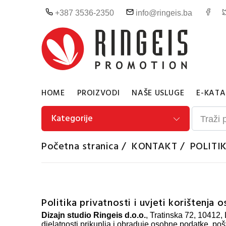
+387 3536-2350
info@ringeis.ba
HOME
PROIZVODI
NAŠE USLUGE
E-KATA
Kategorije
Početna stranica
/
KONTAKT
/
POLITI
Politika privatnosti i uvjeti korištenja
Dizajn studio Ringeis d.o.o.
, Tratinska 72, 10412,
djelatnosti prikuplja i obraduje osobne podatke, po