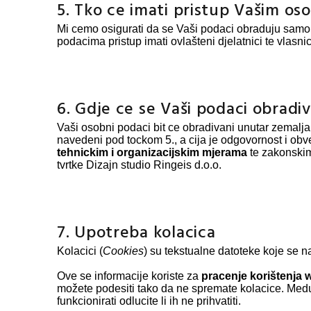
5. Tko ce imati pristup Vašim o
Mi cemo osigurati da se Vaši podaci obraduju samo 
podacima pristup imati ovlašteni djelatnici te vlasn
6. Gdje ce se Vaši podaci obradiv
Vaši osobni podaci bit ce obradivani unutar zemalja 
navedeni pod tockom 5., a cija je odgovornost i obv
tehnickim i organizacijskim mjerama
te zakonskim
tvrtke Dizajn studio Ringeis d.o.o.
7.
Upotreba kolacica
Kolacici (
Cookies
) su tekstualne datoteke koje se 
Ove se informacije koriste za
pracenje korištenja 
možete podesiti tako da ne spremate kolacice. Medu
funkcionirati odlucite li ih ne prihvatiti.