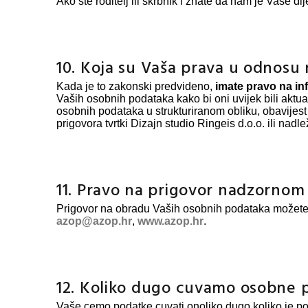
Ako ste roditelj ili skrbnik i znate da nam je Vaše 
10. Koja su Vaša prava u odnosu
Kada je to zakonski predvideno,
imate pravo na in
Vaših osobnih podataka kako bi oni uvijek bili aktu
osobnih podataka u strukturiranom obliku, obavijest 
prigovora tvrtki Dizajn studio Ringeis d.o.o. ili nad
11. Pravo na prigovor nadzornom 
Prigovor na obradu Vaših osobnih podataka možete p
azop@azop.hr
,
www.azop.hr
.
12. Koliko dugo cuvamo osobne 
Vaše cemo podatke cuvati onoliko dugo koliko je pot