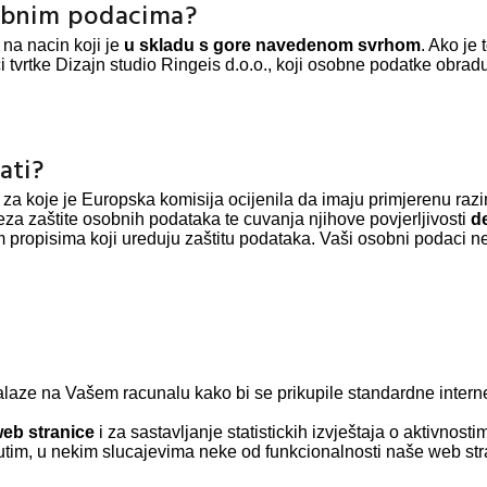
sobnim podacima?
na nacin koji je
u skladu s gore navedenom svrhom
. Ako je
ici tvrtke Dizajn studio Ringeis d.o.o., koji osobne podatke obr
ati?
za koje je Europska komisija ocijenila da imaju primjerenu razinu
eza zaštite osobnih podataka te cuvanja njihove povjerljivosti
d
 propisima koji ureduju zaštitu podataka. Vaši osobni podaci ne
nalaze na Vašem racunalu kako bi se prikupile standardne interne
web stranice
i za sastavljanje statistickih izvještaja o aktivnos
tim, u nekim slucajevima neke od funkcionalnosti naše web str