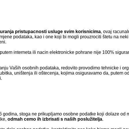
uranja pristupacnosti usluge svim korisnicima
, ovaj racunaln
ene podataka, kao i one koji bi mogli prouzrociti štetu na neki
eni.
 putem interneta ili nacin elektronicke pohrane nije 100% sigu
nju Vaših osobnih podataka, redovito provodimo tehnicke i orga
ubitka, uništenja ili oštecenja, kojima osiguravamo da, putem o
.
 godina, stoga ne prikupljamo osobne podatke koji dolaze od 
tke,
odmah cemo ih izbrisati s naših poslužitelja
.