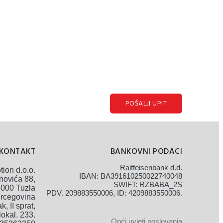
POŠALJI UPIT
KONTAKT
BANKOVNI PODACI
Raiffeisenbank d.d.
ion d.o.o.
IBAN: BA391610250022740048
novića 88,
SWIFT: RZBABA_2S
000 Tuzla
PDV. 209883550006, ID: 4209883550006.
ercegovina
, II sprat,
lokal. 233.
Opći uvjeti poslovanja