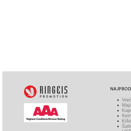
NAJPROD
Vreć
Maj
Kap
Kem
Kišo
Šali