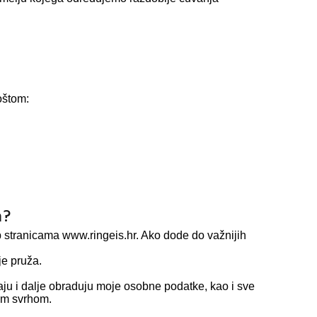
oštom:
a?
b stranicama www.ringeis.hr. Ako dode do važnijih
je pruža.
jaju i dalje obraduju moje osobne podatke, kao i sve
om svrhom.