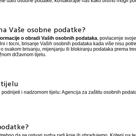
dijete dalo osobne podatke, kontaktirajte nas kako bismo mogli po
 na Vaše osobne podatke?
formacije o obradi Vaših osobnih podataka
, povlacenje svoje
alni i tocni, brisanje Vaših osobnih podataka kada više nisu pot
o svakom brisanju, mijenjanju ili blokiranju podataka prema trec
ležnom državnom tijelu.
tijelu
odnijeti i nadzornom tijelu: Agencija za zaštitu osobnih podat
podatke?
rebno da se ostvari svrha radi koje ih obradujemo. Kriterij na