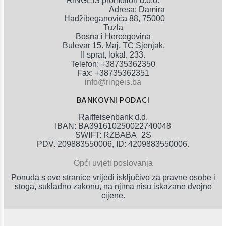
RINGEIS promotion d.o.o.
Adresa: Damira
Hadžibeganovića 88, 75000
Tuzla
Bosna i Hercegovina
Bulevar 15. Maj, TC Sjenjak,
II sprat, lokal. 233.
Telefon: +38735362350
Fax: +38735362351
info@ringeis.ba
BANKOVNI PODACI
Raiffeisenbank d.d.
IBAN: BA391610250022740048
SWIFT: RZBABA_2S
PDV. 209883550006, ID: 4209883550006.
Opći uvjeti poslovanja
Ponuda s ove stranice vrijedi isključivo za pravne osobe i
stoga, sukladno zakonu, na njima nisu iskazane dvojne
cijene.