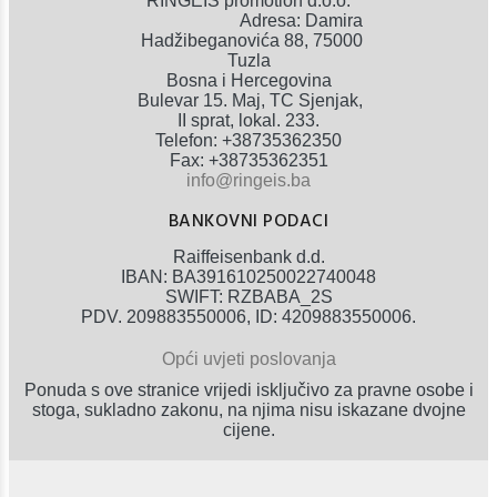
RINGEIS promotion d.o.o.
Adresa: Damira
Hadžibeganovića 88, 75000
Tuzla
Bosna i Hercegovina
Bulevar 15. Maj, TC Sjenjak,
II sprat, lokal. 233.
Telefon: +38735362350
Fax: +38735362351
info@ringeis.ba
BANKOVNI PODACI
Raiffeisenbank d.d.
IBAN: BA391610250022740048
SWIFT: RZBABA_2S
PDV. 209883550006, ID: 4209883550006.
Opći uvjeti poslovanja
Ponuda s ove stranice vrijedi isključivo za pravne osobe i
stoga, sukladno zakonu, na njima nisu iskazane dvojne
cijene.